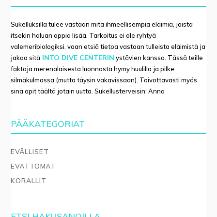
Sukelluksilla tulee vastaan mitä ihmeellisempiä eläimiä, joista
itsekin haluan oppia lisää. Tarkoitus ei ole ryhtyä
valemeribiologiksi, vaan etsiä tietoa vastaan tulleista eläimistä ja
INTO DIVE CENTERIN
jakaa sitä
ystävien kanssa. Tässä teille
faktoja merenalaisesta luonnosta hymy huulilla ja pilke
silmäkulmassa (mutta täysin vakavissaan). Toivottavasti myös
sinä opit täältä jotain uutta. Sukellusterveisin: Anna
PÄÄKATEGORIAT
EVÄLLISET
EVÄTTÖMÄT
KORALLIT
ETSI HAKUSANOILLA