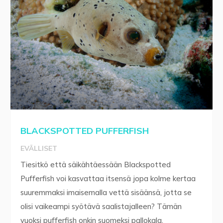
BLACKSPOTTED PUFFERFISH
EVÄLLISET
Tiesitkö että säikähtäessään Blackspotted
Pufferfish voi kasvattaa itsensä jopa kolme kertaa
suuremmaksi imaisemalla vettä sisäänsä, jotta se
olisi vaikeampi syötävä saalistajalleen? Tämän
vuoksi pufferfish onkin suomeksi pallokala.