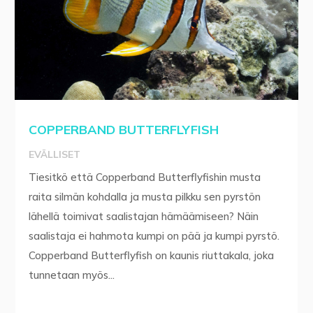
COPPERBAND BUTTERFLYFISH
EVÄLLISET
Tiesitkö että Copperband Butterflyfishin musta
raita silmän kohdalla ja musta pilkku sen pyrstön
lähellä toimivat saalistajan hämäämiseen? Näin
saalistaja ei hahmota kumpi on pää ja kumpi pyrstö.
Copperband Butterflyfish on kaunis riuttakala, joka
tunnetaan myös...