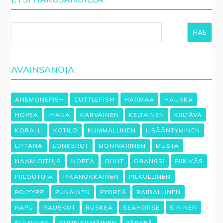
HAE
AVAINSANOJA
ANEMONEFISH
CUTTLEFISH
HARMAA
HAUSKA
HOPEA
IHANA
KARVAINEN
KELTAINEN
KIILTÄVÄ
KORALLI
KOTILO
KUMMALLINEN
LISÄÄNTYMINEN
LITTANA
LONKEROT
MONIVÄRINEN
MUSTA
NAAMIOITUJA
NOPEA
OHUT
ORANSSI
PIIKIKÄS
PIILOUTUJA
PIKÄNOKKAINEN
PILKULLINEN
POLYYPPI
PUNAINEN
PYÖREÄ
RAIDALLINEN
RAPU
RAUSKUT
RUSKEA
SEAHORSE
SININEN
SULOINEN
SUURISILMÄINEN
TÄRKEÄ