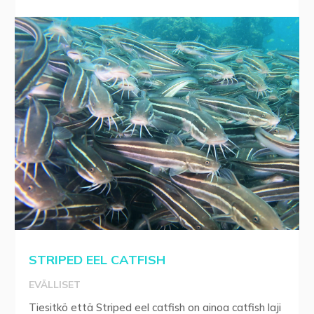
STRIPED EEL CATFISH
EVÄLLISET
Tiesitkö että Striped eel catfish on ainoa catfish laji