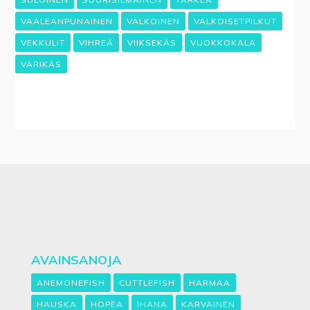
VAALEANPUNAINEN
VALKOINEN
VALKOISETPILKUT
VEKKULIT
VIHREÄ
VIIKSEKÄS
VUOKKOKALA
VÄRIKÄS
AVAINSANOJA
ANEMONEFISH
CUTTLEFISH
HARMAA
HAUSKA
HOPEA
IHANA
KARVAINEN