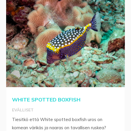
WHITE SPOTTED BOXFISH
EVÄLLISET
Tiesitkö että White spotted boxfish uros on
komean värikäs ja naaras on tavallisen ruskea?