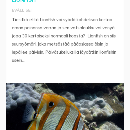
EVÄLLISET
Tiesitkö että Lionfish voi syödä kahdeksan kertaa
oman painonsa verran ja sen vatsalaukku voi venyä
jopa 30 kertaiseksi normaali koosta? Lionfish on siis
suursyömäri, joka metsästää pääasiassa öisin ja
lepäilee päivisin. Päiväsukelluksilla löydätkin lionfishin
usein...