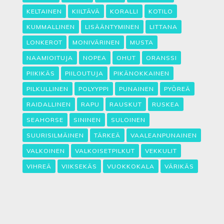
KELTAINEN
KIILTÄVÄ
KORALLI
KOTILO
KUMMALLINEN
LISÄÄNTYMINEN
LITTANA
LONKEROT
MONIVÄRINEN
MUSTA
NAAMIOITUJA
NOPEA
OHUT
ORANSSI
PIIKIKÄS
PIILOUTUJA
PIKÄNOKKAINEN
PILKULLINEN
POLYYPPI
PUNAINEN
PYÖREÄ
RAIDALLINEN
RAPU
RAUSKUT
RUSKEA
SEAHORSE
SININEN
SULOINEN
SUURISILMÄINEN
TÄRKEÄ
VAALEANPUNAINEN
VALKOINEN
VALKOISETPILKUT
VEKKULIT
VIHREÄ
VIIKSEKÄS
VUOKKOKALA
VÄRIKÄS