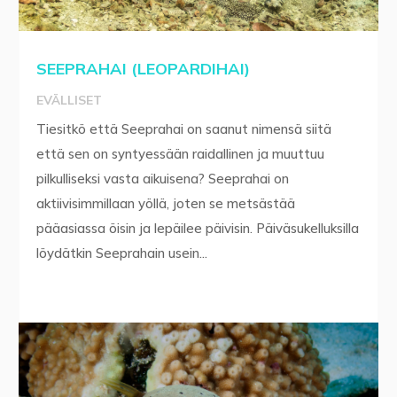
SEEPRAHAI (LEOPARDIHAI)
EVÄLLISET
Tiesitkö että Seeprahai on saanut nimensä siitä
että sen on syntyessään raidallinen ja muuttuu
pilkulliseksi vasta aikuisena? Seeprahai on
aktiivisimmillaan yöllä, joten se metsästää
pääasiassa öisin ja lepäilee päivisin. Päiväsukelluksilla
löydätkin Seeprahain usein...