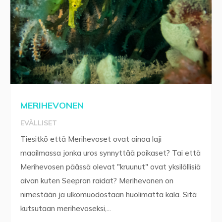
MERIHEVONEN
EVÄLLISET
Tiesitkö että Merihevoset ovat ainoa laji
maailmassa jonka uros synnyttää poikaset? Tai että
Merihevosen päässä olevat "kruunut" ovat yksilöllisiä
aivan kuten Seepran raidat? Merihevonen on
nimestään ja ulkomuodostaan huolimatta kala. Sitä
kutsutaan merihevoseksi,...