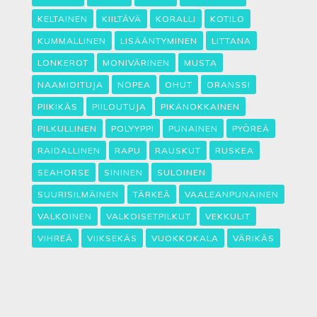
KELTAINEN
KIILTÄVÄ
KORALLI
KOTILO
KUMMALLINEN
LISÄÄNTYMINEN
LITTANA
LONKEROT
MONIVÄRINEN
MUSTA
NAAMIOITUJA
NOPEA
OHUT
ORANSSI
PIIKIKÄS
PIILOUTUJA
PIKÄNOKKAINEN
PILKULLINEN
POLYYPPI
PUNAINEN
PYÖREÄ
RAIDALLINEN
RAPU
RAUSKUT
RUSKEA
SEAHORSE
SININEN
SULOINEN
SUURISILMÄINEN
TÄRKEÄ
VAALEANPUNAINEN
VALKOINEN
VALKOISETPILKUT
VEKKULIT
VIHREÄ
VIIKSEKÄS
VUOKKOKALA
VÄRIKÄS