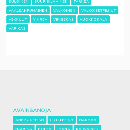
SULOINEN
SUURISILMÄINEN
TÄRKEÄ
VAALEANPUNAINEN
VALKOINEN
VALKOISETPILKUT
VEKKULIT
VIHREÄ
VIIKSEKÄS
VUOKKOKALA
VÄRIKÄS
AVAINSANOJA
ANEMONEFISH
CUTTLEFISH
HARMAA
HAUSKA
HOPEA
IHANA
KARVAINEN