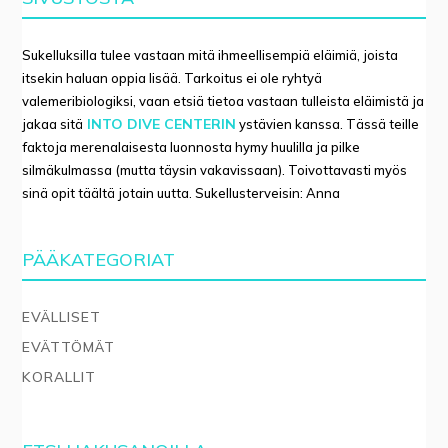
Sukelluksilla tulee vastaan mitä ihmeellisempiä eläimiä, joista
itsekin haluan oppia lisää. Tarkoitus ei ole ryhtyä
valemeribiologiksi, vaan etsiä tietoa vastaan tulleista eläimistä ja
INTO DIVE CENTERIN
jakaa sitä
ystävien kanssa. Tässä teille
faktoja merenalaisesta luonnosta hymy huulilla ja pilke
silmäkulmassa (mutta täysin vakavissaan). Toivottavasti myös
sinä opit täältä jotain uutta. Sukellusterveisin: Anna
PÄÄKATEGORIAT
EVÄLLISET
EVÄTTÖMÄT
KORALLIT