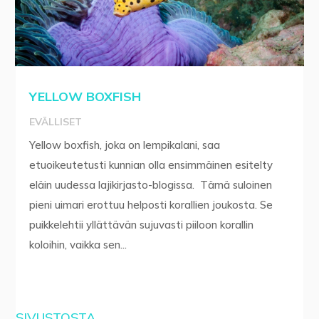
YELLOW BOXFISH
EVÄLLISET
Yellow boxfish, joka on lempikalani, saa
etuoikeutetusti kunnian olla ensimmäinen esitelty
eläin uudessa lajikirjasto-blogissa. Tämä suloinen
pieni uimari erottuu helposti korallien joukosta. Se
puikkelehtii yllättävän sujuvasti piiloon korallin
koloihin, vaikka sen...
SIVUSTOSTA