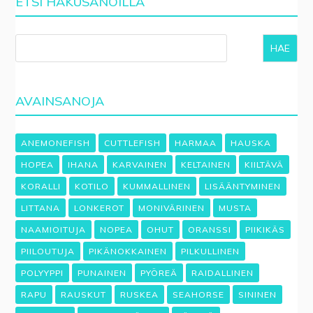
ETSI HAKUSANOILLA
HAE
AVAINSANOJA
ANEMONEFISH
CUTTLEFISH
HARMAA
HAUSKA
HOPEA
IHANA
KARVAINEN
KELTAINEN
KIILTÄVÄ
KORALLI
KOTILO
KUMMALLINEN
LISÄÄNTYMINEN
LITTANA
LONKEROT
MONIVÄRINEN
MUSTA
NAAMIOITUJA
NOPEA
OHUT
ORANSSI
PIIKIKÄS
PIILOUTUJA
PIKÄNOKKAINEN
PILKULLINEN
POLYYPPI
PUNAINEN
PYÖREÄ
RAIDALLINEN
RAPU
RAUSKUT
RUSKEA
SEAHORSE
SININEN