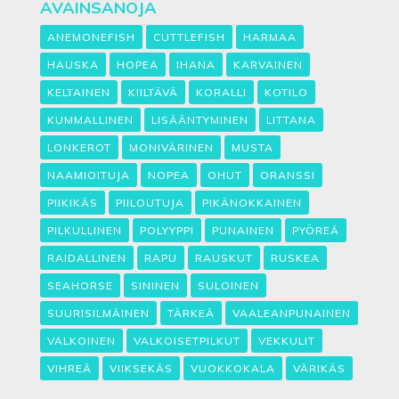
AVAINSANOJA
ANEMONEFISH
CUTTLEFISH
HARMAA
HAUSKA
HOPEA
IHANA
KARVAINEN
KELTAINEN
KIILTÄVÄ
KORALLI
KOTILO
KUMMALLINEN
LISÄÄNTYMINEN
LITTANA
LONKEROT
MONIVÄRINEN
MUSTA
NAAMIOITUJA
NOPEA
OHUT
ORANSSI
PIIKIKÄS
PIILOUTUJA
PIKÄNOKKAINEN
PILKULLINEN
POLYYPPI
PUNAINEN
PYÖREÄ
RAIDALLINEN
RAPU
RAUSKUT
RUSKEA
SEAHORSE
SININEN
SULOINEN
SUURISILMÄINEN
TÄRKEÄ
VAALEANPUNAINEN
VALKOINEN
VALKOISETPILKUT
VEKKULIT
VIHREÄ
VIIKSEKÄS
VUOKKOKALA
VÄRIKÄS