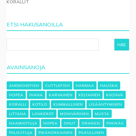
KORALLIT
ETSI HAKUSANOILLA
HAE
AVAINSANOJA
ANEMONEFISH
CUTTLEFISH
HARMAA
HAUSKA
HOPEA
IHANA
KARVAINEN
KELTAINEN
KIILTÄVÄ
KORALLI
KOTILO
KUMMALLINEN
LISÄÄNTYMINEN
LITTANA
LONKEROT
MONIVÄRINEN
MUSTA
NAAMIOITUJA
NOPEA
OHUT
ORANSSI
PIIKIKÄS
PIILOUTUJA
PIKÄNOKKAINEN
PILKULLINEN