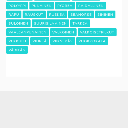
POLYYPPI
PUNAINEN
PYÖREÄ
RAIDALLINEN
RAPU
RAUSKUT
RUSKEA
SEAHORSE
SININEN
SULOINEN
SUURISILMÄINEN
TÄRKEÄ
VAALEANPUNAINEN
VALKOINEN
VALKOISETPILKUT
VEKKULIT
VIHREÄ
VIIKSEKÄS
VUOKKOKALA
VÄRIKÄS