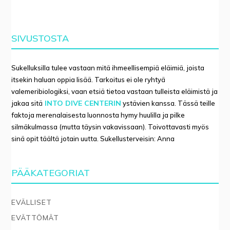
SIVUSTOSTA
Sukelluksilla tulee vastaan mitä ihmeellisempiä eläimiä, joista
itsekin haluan oppia lisää. Tarkoitus ei ole ryhtyä
valemeribiologiksi, vaan etsiä tietoa vastaan tulleista eläimistä ja
INTO DIVE CENTERIN
jakaa sitä
ystävien kanssa. Tässä teille
faktoja merenalaisesta luonnosta hymy huulilla ja pilke
silmäkulmassa (mutta täysin vakavissaan). Toivottavasti myös
sinä opit täältä jotain uutta. Sukellusterveisin: Anna
PÄÄKATEGORIAT
EVÄLLISET
EVÄTTÖMÄT