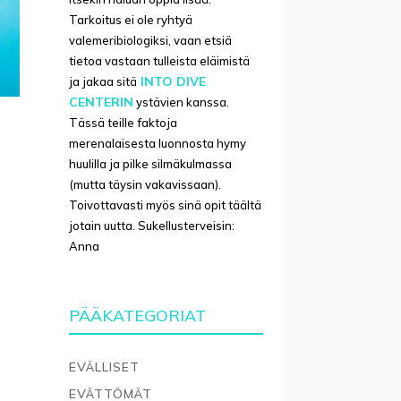
Tarkoitus ei ole ryhtyä
valemeribiologiksi, vaan etsiä
tietoa vastaan tulleista eläimistä
INTO DIVE
ja jakaa sitä
CENTERIN
ystävien kanssa.
Tässä teille faktoja
merenalaisesta luonnosta hymy
huulilla ja pilke silmäkulmassa
(mutta täysin vakavissaan).
Toivottavasti myös sinä opit täältä
jotain uutta. Sukellusterveisin:
Anna
PÄÄKATEGORIAT
EVÄLLISET
EVÄTTÖMÄT