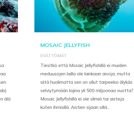
MOSAIC JELLYFISH
EVÄTTÖMÄT
sa
Tiesitkö että Mosaic Jellyfishillä ei muiden
vaa
meduusojen lailla ole lainkaan aivoja, mutta
sen
siitä huolimatta sen on ollut tarpeeksi älykäs
rab)
selviytymään lajina yli 500 miljoonaa vuotta?
en älä
Mosaic Jellyfishillä ei ole silmiä tai aisteja
kuten ihmisillä. Aistien sijaan sillä...