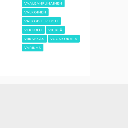
VAALEANPUNAINEN
VALKOINEN
VALKOISETPILKUT
VEKKULIT
VIHREÄ
VIIKSEKÄS
VUOKKOKALA
VÄRIKÄS