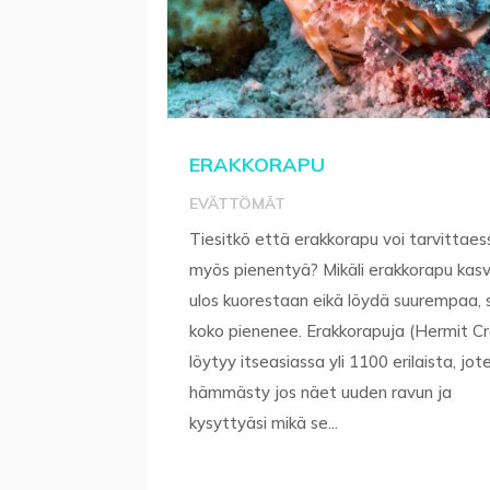
ERAKKORAPU
EVÄTTÖMÄT
Tiesitkö että erakkorapu voi tarvittaes
myös pienentyä? Mikäli erakkorapu kas
ulos kuorestaan eikä löydä suurempaa, 
koko pienenee. Erakkorapuja (Hermit C
löytyy itseasiassa yli 1100 erilaista, jot
hämmästy jos näet uuden ravun ja
kysyttyäsi mikä se...