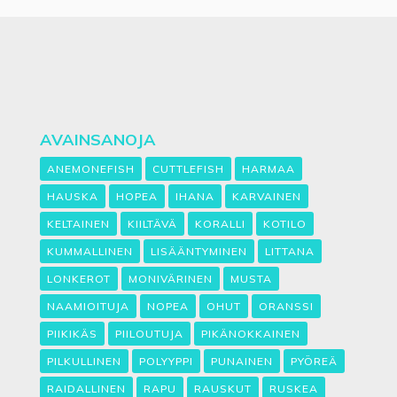
AVAINSANOJA
ANEMONEFISH
CUTTLEFISH
HARMAA
HAUSKA
HOPEA
IHANA
KARVAINEN
KELTAINEN
KIILTÄVÄ
KORALLI
KOTILO
KUMMALLINEN
LISÄÄNTYMINEN
LITTANA
LONKEROT
MONIVÄRINEN
MUSTA
NAAMIOITUJA
NOPEA
OHUT
ORANSSI
PIIKIKÄS
PIILOUTUJA
PIKÄNOKKAINEN
PILKULLINEN
POLYYPPI
PUNAINEN
PYÖREÄ
RAIDALLINEN
RAPU
RAUSKUT
RUSKEA