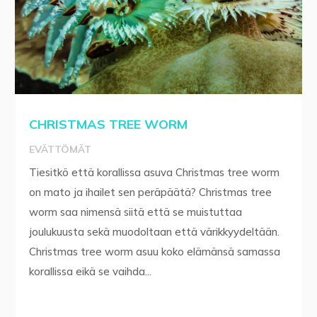
CHRISTMAS TREE WORM
EVÄTTÖMÄT
Tiesitkö että korallissa asuva Christmas tree worm
on mato ja ihailet sen peräpäätä? Christmas tree
worm saa nimensä siitä että se muistuttaa
joulukuusta sekä muodoltaan että värikkyydeltään.
Christmas tree worm asuu koko elämänsä samassa
korallissa eikä se vaihda...