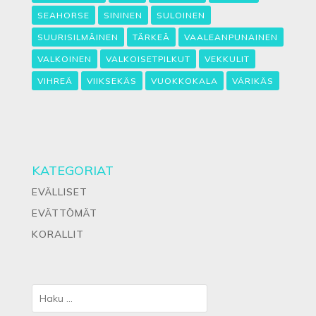
SEAHORSE
SININEN
SULOINEN
SUURISILMÄINEN
TÄRKEÄ
VAALEANPUNAINEN
VALKOINEN
VALKOISETPILKUT
VEKKULIT
VIHREÄ
VIIKSEKÄS
VUOKKOKALA
VÄRIKÄS
KATEGORIAT
EVÄLLISET
EVÄTTÖMÄT
KORALLIT