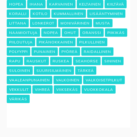
HOPEA
IHANA
KARVAINEN
KELTAINEN
KIILTÄVÄ
KORALLI
KOTILO
KUMMALLINEN
LISÄÄNTYMINEN
LITTANA
LONKEROT
MONIVÄRINEN
MUSTA
NAAMIOITUJA
NOPEA
OHUT
ORANSSI
PIIKIKÄS
PIILOUTUJA
PIKÄNOKKAINEN
PILKULLINEN
POLYYPPI
PUNAINEN
PYÖREÄ
RAIDALLINEN
RAPU
RAUSKUT
RUSKEA
SEAHORSE
SININEN
SULOINEN
SUURISILMÄINEN
TÄRKEÄ
VAALEANPUNAINEN
VALKOINEN
VALKOISETPILKUT
VEKKULIT
VIHREÄ
VIIKSEKÄS
VUOKKOKALA
VÄRIKÄS