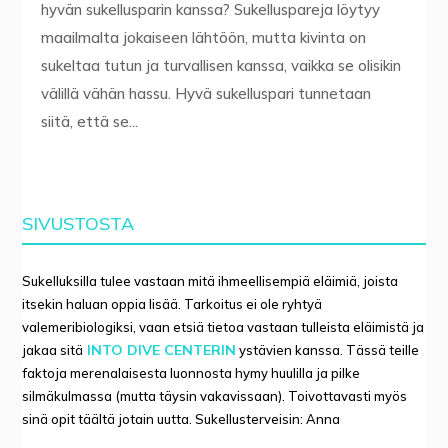
hyvän sukellusparin kanssa? Sukelluspareja löytyy
maailmalta jokaiseen lähtöön, mutta kivinta on
sukeltaa tutun ja turvallisen kanssa, vaikka se olisikin
välillä vähän hassu. Hyvä sukelluspari tunnetaan
siitä, että se...
SIVUSTOSTA
Sukelluksilla tulee vastaan mitä ihmeellisempiä eläimiä, joista
itsekin haluan oppia lisää. Tarkoitus ei ole ryhtyä
valemeribiologiksi, vaan etsiä tietoa vastaan tulleista eläimistä ja
INTO DIVE CENTERIN
jakaa sitä
ystävien kanssa. Tässä teille
faktoja merenalaisesta luonnosta hymy huulilla ja pilke
silmäkulmassa (mutta täysin vakavissaan). Toivottavasti myös
sinä opit täältä jotain uutta. Sukellusterveisin: Anna