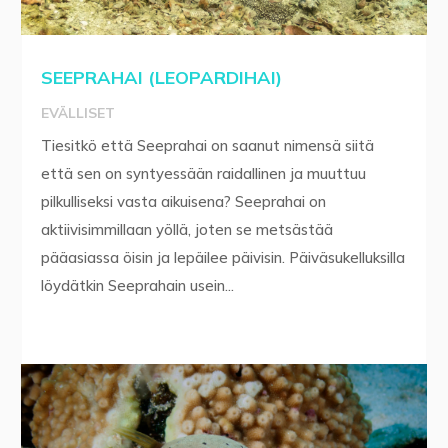
SEEPRAHAI (LEOPARDIHAI)
EVÄLLISET
Tiesitkö että Seeprahai on saanut nimensä siitä
että sen on syntyessään raidallinen ja muuttuu
pilkulliseksi vasta aikuisena? Seeprahai on
aktiivisimmillaan yöllä, joten se metsästää
pääasiassa öisin ja lepäilee päivisin. Päiväsukelluksilla
löydätkin Seeprahain usein...