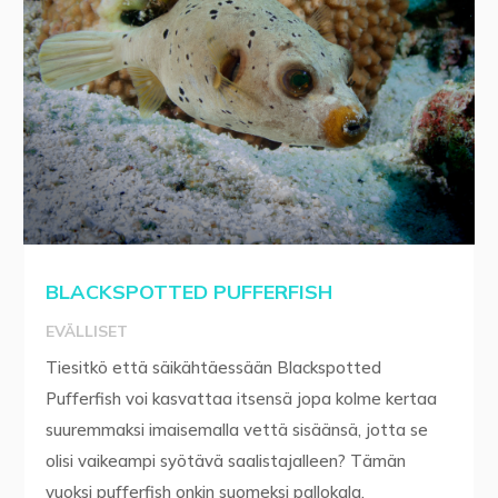
BLACKSPOTTED PUFFERFISH
EVÄLLISET
Tiesitkö että säikähtäessään Blackspotted
Pufferfish voi kasvattaa itsensä jopa kolme kertaa
suuremmaksi imaisemalla vettä sisäänsä, jotta se
olisi vaikeampi syötävä saalistajalleen? Tämän
vuoksi pufferfish onkin suomeksi pallokala.