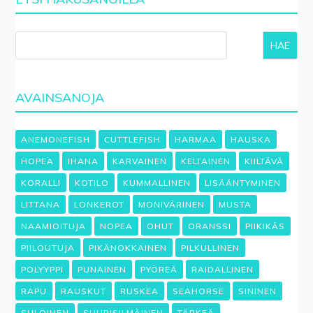
HAE
AVAINSANOJA
ANEMONEFISH
CUTTLEFISH
HARMAA
HAUSKA
HOPEA
IHANA
KARVAINEN
KELTAINEN
KIILTÄVÄ
KORALLI
KOTILO
KUMMALLINEN
LISÄÄNTYMINEN
LITTANA
LONKEROT
MONIVÄRINEN
MUSTA
NAAMIOITUJA
NOPEA
OHUT
ORANSSI
PIIKIKÄS
PIILOUTUJA
PIKÄNOKKAINEN
PILKULLINEN
POLYYPPI
PUNAINEN
PYÖREÄ
RAIDALLINEN
RAPU
RAUSKUT
RUSKEA
SEAHORSE
SININEN
SULOINEN
SUURISILMÄINEN
TÄRKEÄ