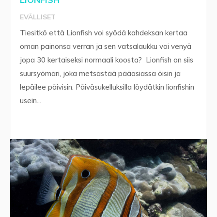
EVÄLLISET
Tiesitkö että Lionfish voi syödä kahdeksan kertaa
oman painonsa verran ja sen vatsalaukku voi venyä
jopa 30 kertaiseksi normaali koosta? Lionfish on siis
suursyömäri, joka metsästää pääasiassa öisin ja
lepäilee päivisin. Päiväsukelluksilla löydätkin lionfishin
usein...