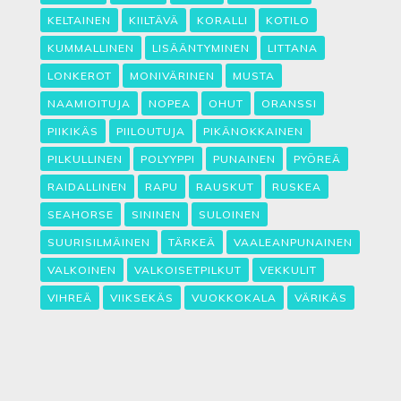
KELTAINEN
KIILTÄVÄ
KORALLI
KOTILO
KUMMALLINEN
LISÄÄNTYMINEN
LITTANA
LONKEROT
MONIVÄRINEN
MUSTA
NAAMIOITUJA
NOPEA
OHUT
ORANSSI
PIIKIKÄS
PIILOUTUJA
PIKÄNOKKAINEN
PILKULLINEN
POLYYPPI
PUNAINEN
PYÖREÄ
RAIDALLINEN
RAPU
RAUSKUT
RUSKEA
SEAHORSE
SININEN
SULOINEN
SUURISILMÄINEN
TÄRKEÄ
VAALEANPUNAINEN
VALKOINEN
VALKOISETPILKUT
VEKKULIT
VIHREÄ
VIIKSEKÄS
VUOKKOKALA
VÄRIKÄS