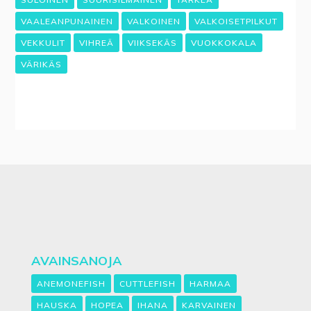
VAALEANPUNAINEN
VALKOINEN
VALKOISETPILKUT
VEKKULIT
VIHREÄ
VIIKSEKÄS
VUOKKOKALA
VÄRIKÄS
AVAINSANOJA
ANEMONEFISH
CUTTLEFISH
HARMAA
HAUSKA
HOPEA
IHANA
KARVAINEN