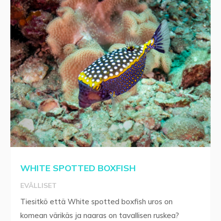
WHITE SPOTTED BOXFISH
EVÄLLISET
Tiesitkö että White spotted boxfish uros on
komean värikäs ja naaras on tavallisen ruskea?