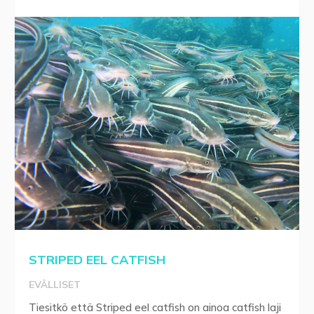
STRIPED EEL CATFISH
EVÄLLISET
Tiesitkö että Striped eel catfish on ainoa catfish laji