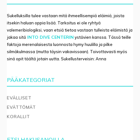
Sukelluksilla tulee vastaan mitä ihmeellisempiä eläimiä, joista
itsekin haluan oppia lisää. Tarkoitus ei ole ryhtyä
valemeribiologiksi, vaan etsiä tietoa vastaan tulleista eläimistä ja
INTO DIVE CENTERIN
jakaa sitä
ystävien kanssa. Tässä teille
faktoja merenalaisesta luonnosta hymy huulilla ja pilke
silmäkulmassa (mutta täysin vakavissaan). Toivottavasti myös
sinä opit täältä jotain uutta. Sukellusterveisin: Anna
PÄÄKATEGORIAT
EVÄLLISET
EVÄTTÖMÄT
KORALLIT
ETSI HAKUSANOILLA