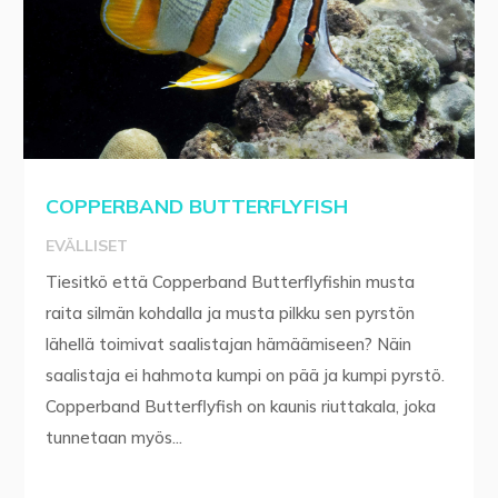
COPPERBAND BUTTERFLYFISH
EVÄLLISET
Tiesitkö että Copperband Butterflyfishin musta
raita silmän kohdalla ja musta pilkku sen pyrstön
lähellä toimivat saalistajan hämäämiseen? Näin
saalistaja ei hahmota kumpi on pää ja kumpi pyrstö.
Copperband Butterflyfish on kaunis riuttakala, joka
tunnetaan myös...