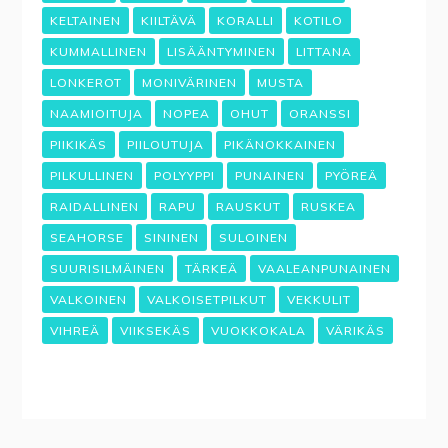
KELTAINEN
KIILTÄVÄ
KORALLI
KOTILO
KUMMALLINEN
LISÄÄNTYMINEN
LITTANA
LONKEROT
MONIVÄRINEN
MUSTA
NAAMIOITUJA
NOPEA
OHUT
ORANSSI
PIIKIKÄS
PIILOUTUJA
PIKÄNOKKAINEN
PILKULLINEN
POLYYPPI
PUNAINEN
PYÖREÄ
RAIDALLINEN
RAPU
RAUSKUT
RUSKEA
SEAHORSE
SININEN
SULOINEN
SUURISILMÄINEN
TÄRKEÄ
VAALEANPUNAINEN
VALKOINEN
VALKOISETPILKUT
VEKKULIT
VIHREÄ
VIIKSEKÄS
VUOKKOKALA
VÄRIKÄS