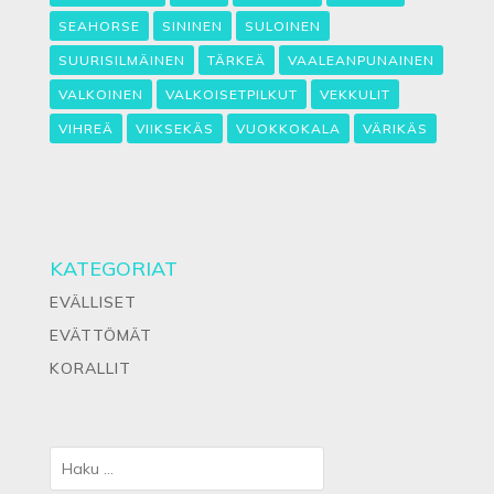
SEAHORSE
SININEN
SULOINEN
SUURISILMÄINEN
TÄRKEÄ
VAALEANPUNAINEN
VALKOINEN
VALKOISETPILKUT
VEKKULIT
VIHREÄ
VIIKSEKÄS
VUOKKOKALA
VÄRIKÄS
KATEGORIAT
EVÄLLISET
EVÄTTÖMÄT
KORALLIT