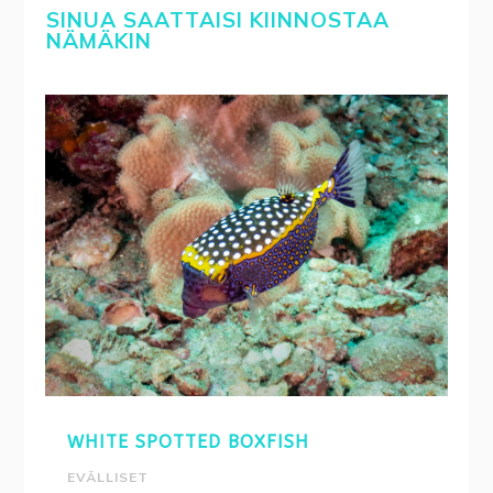
SINUA SAATTAISI KIINNOSTAA
NÄMÄKIN
WHITE SPOTTED BOXFISH
EVÄLLISET