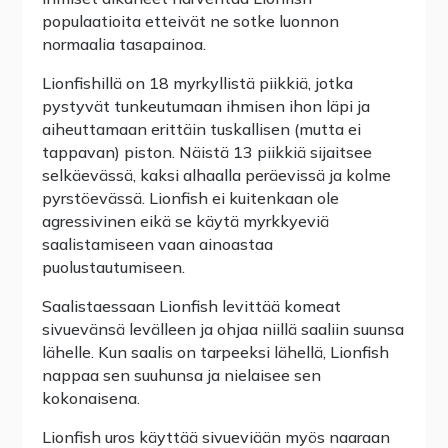
populaatioita etteivät ne sotke luonnon
normaalia tasapainoa.
Lionfishillä on 18 myrkyllistä piikkiä, jotka
pystyvät tunkeutumaan ihmisen ihon läpi ja
aiheuttamaan erittäin tuskallisen (mutta ei
tappavan) piston. Näistä 13 piikkiä sijaitsee
selkäevässä, kaksi alhaalla peräevissä ja kolme
pyrstöevässä. Lionfish ei kuitenkaan ole
agressivinen eikä se käytä myrkkyeviä
saalistamiseen vaan ainoastaa
puolustautumiseen.
Saalistaessaan Lionfish levittää komeat
sivuevänsä levälleen ja ohjaa niillä saaliin suunsa
lähelle. Kun saalis on tarpeeksi lähellä, Lionfish
nappaa sen suuhunsa ja nielaisee sen
kokonaisena.
Lionfish uros käyttää sivueviään myös naaraan