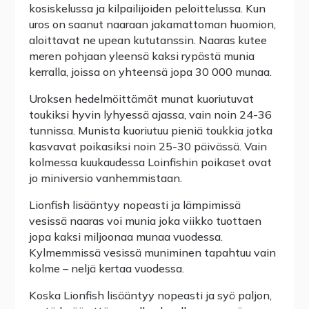
kosiskelussa ja kilpailijoiden peloittelussa. Kun
uros on saanut naaraan jakamattoman huomion,
aloittavat ne upean kututanssin. Naaras kutee
meren pohjaan yleensä kaksi rypästä munia
kerralla, joissa on yhteensä jopa 30 000 munaa.
Uroksen hedelmöittämät munat kuoriutuvat
toukiksi hyvin lyhyessä ajassa, vain noin 24-36
tunnissa. Munista kuoriutuu pieniä toukkia jotka
kasvavat poikasiksi noin 25-30 päivässä. Vain
kolmessa kuukaudessa Loinfishin poikaset ovat
jo miniversio vanhemmistaan.
Lionfish lisääntyy nopeasti ja lämpimissä
vesissä naaras voi munia joka viikko tuottaen
jopa kaksi miljoonaa munaa vuodessa.
Kylmemmissä vesissä muniminen tapahtuu vain
kolme – neljä kertaa vuodessa.
Koska Lionfish lisääntyy nopeasti ja syö paljon,