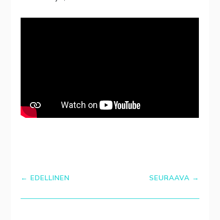
←
EDELLINEN
SEURAAVA
→