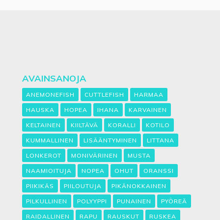
AVAINSANOJA
ANEMONEFISH
CUTTLEFISH
HARMAA
HAUSKA
HOPEA
IHANA
KARVAINEN
KELTAINEN
KIILTÄVÄ
KORALLI
KOTILO
KUMMALLINEN
LISÄÄNTYMINEN
LITTANA
LONKEROT
MONIVÄRINEN
MUSTA
NAAMIOITUJA
NOPEA
OHUT
ORANSSI
PIIKIKÄS
PIILOUTUJA
PIKÄNOKKAINEN
PILKULLINEN
POLYYPPI
PUNAINEN
PYÖREÄ
RAIDALLINEN
RAPU
RAUSKUT
RUSKEA