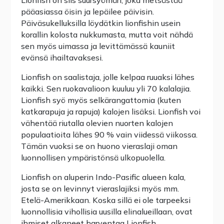
Lionfish on siis suursyömäri, joka metsästää
pääasiassa öisin ja lepäilee päivisin.
Päiväsukelluksilla löydätkin lionfishin usein
korallin kolosta nukkumasta, mutta voit nähdä
sen myös uimassa ja levittämässä kauniit
evänsä ihailtavaksesi.
Lionfish on saalistaja, jolle kelpaa ruuaksi lähes
kaikki. Sen ruokavalioon kuuluu yli 70 kalalajia.
Lionfish syö myös selkärangattomia (kuten
katkarapuja ja rapuja) kalojen lisäksi. Lionfish voi
vähentää riutalla olevien nuorten kalojen
populaatioita lähes 90 % vain viidessä viikossa.
Tämän vuoksi se on huono vieraslaji oman
luonnollisen ympäristönsä ulkopuolella.
Lionfish on aluperin Indo-Pasific alueen kala,
josta se on levinnyt vieraslajiksi myös mm.
Etelä-Amerikkaan. Koska sillä ei ole tarpeeksi
luonnollisia vihollisia uusilla elinalueillaan, ovat
ihmiset alkaneet harventaa Lionfish