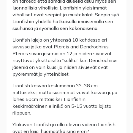
on tärkeää että samalla alueella asuu myös sen
luonnollisia vihollisia. Lionfishin yleisimmät
viholliset ovat seepiat ja mustekalat. Seepia syö
Lionfishin yhdellä hotkaisulla imaisemalla sen
suuhunsa ja syömällä sen kokonaisena.
Lionfish lajeja on yhteensä 18 kahdessa eri
suvussa jotka ovat Pterois and Dendrochirus.
Pterois suvun jäseniä on 12 ja niiden sivuevät
näyttävät yksittäisiltä ”sulilta” kun Dendrochirus
jäseniä on vain kuusi ja niiden sivuevät ovat
pyöremmät ja yhteinäiset.
Lionfish kasvaa keskimäärin 33-38 cm
mittaiseksi, mutta suurimmat voivat kasvaa jopa
lähes 50cm mittaisiksi. Lionfishin
keskimääräinen elinikä on 5-15 vuotta lajista
riippuen.
Yläkuvan Lionfish ja alla olevan videon Lionfish
ovat eri lajia, huomaatko sinä eron?