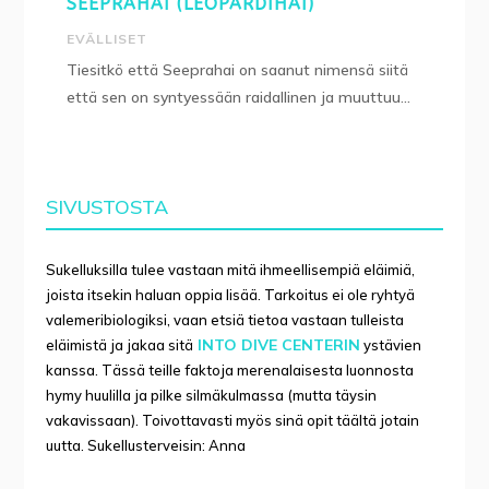
SEEPRAHAI (LEOPARDIHAI)
EVÄLLISET
Tiesitkö että Seeprahai on saanut nimensä siitä
että sen on syntyessään raidallinen ja muuttuu...
SIVUSTOSTA
Sukelluksilla tulee vastaan mitä ihmeellisempiä eläimiä,
joista itsekin haluan oppia lisää. Tarkoitus ei ole ryhtyä
valemeribiologiksi, vaan etsiä tietoa vastaan tulleista
INTO DIVE CENTERIN
eläimistä ja jakaa sitä
ystävien
kanssa. Tässä teille faktoja merenalaisesta luonnosta
hymy huulilla ja pilke silmäkulmassa (mutta täysin
vakavissaan). Toivottavasti myös sinä opit täältä jotain
uutta. Sukellusterveisin: Anna