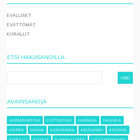
EVÄLLISET
EVÄTTÖMÄT
KORALLIT
ETSI HAKUSANOILLA
HAE
AVAINSANOJA
ANEMONEFISH
CUTTLEFISH
HARMAA
HAUSKA
HOPEA
IHANA
KARVAINEN
KELTAINEN
KIILTÄVÄ
KORALLI
KOTILO
KUMMALLINEN
LISÄÄNTYMINEN