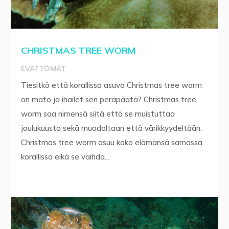
CHRISTMAS TREE WORM
EVÄTTÖMÄT
Tiesitkö että korallissa asuva Christmas tree worm
on mato ja ihailet sen peräpäätä? Christmas tree
worm saa nimensä siitä että se muistuttaa
joulukuusta sekä muodoltaan että värikkyydeltään.
Christmas tree worm asuu koko elämänsä samassa
korallissa eikä se vaihda...