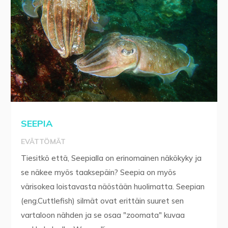
SEEPIA
EVÄTTÖMÄT
Tiesitkö että, Seepialla on erinomainen näkökyky ja
se näkee myös taaksepäin? Seepia on myös
värisokea loistavasta näöstään huolimatta. Seepian
(eng.Cuttlefish) silmät ovat erittäin suuret sen
vartaloon nähden ja se osaa "zoomata" kuvaa