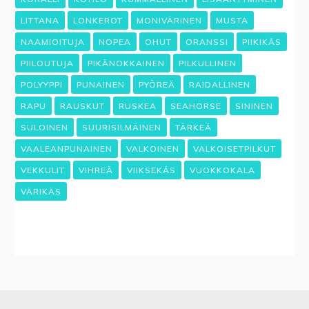
LITTANA
LONKEROT
MONIVÄRINEN
MUSTA
NAAMIOITUJA
NOPEA
OHUT
ORANSSI
PIIKIKÄS
PIILOUTUJA
PIKÄNOKKAINEN
PILKULLINEN
POLYYPPI
PUNAINEN
PYÖREÄ
RAIDALLINEN
RAPU
RAUSKUT
RUSKEA
SEAHORSE
SININEN
SULOINEN
SUURISILMÄINEN
TÄRKEÄ
VAALEANPUNAINEN
VALKOINEN
VALKOISETPILKUT
VEKKULIT
VIHREÄ
VIIKSEKÄS
VUOKKOKALA
VÄRIKÄS