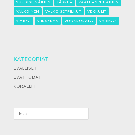
SUURISILMÄINEN
TÄRKEÄ
VAALEANPUNAINEN
VALKOINEN
VALKOISETPILKUT
VEKKULIT
VIHREÄ
VIIKSEKÄS
VUOKKOKALA
VÄRIKÄS
KATEGORIAT
EVÄLLISET
EVÄTTÖMÄT
KORALLIT