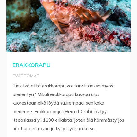
ERAKKORAPU
EVÄTTÖMÄT
Tiesitkö että erakkorapu voi tarvittaessa myös
pienentyä? Mikäli erakkorapu kasvaa ulos
kuorestaan eikä löydä suurempaa, sen koko
pienenee. Erakkorapuja (Hermit Crab) löytyy
itseasiassa yli 1100 erilaista, joten älä hämmästy jos
näet uuden ravun ja kysyttyäsi mikä se...