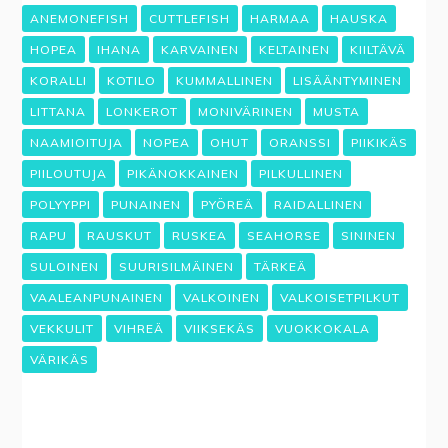
ANEMONEFISH
CUTTLEFISH
HARMAA
HAUSKA
HOPEA
IHANA
KARVAINEN
KELTAINEN
KIILTÄVÄ
KORALLI
KOTILO
KUMMALLINEN
LISÄÄNTYMINEN
LITTANA
LONKEROT
MONIVÄRINEN
MUSTA
NAAMIOITUJA
NOPEA
OHUT
ORANSSI
PIIKIKÄS
PIILOUTUJA
PIKÄNOKKAINEN
PILKULLINEN
POLYYPPI
PUNAINEN
PYÖREÄ
RAIDALLINEN
RAPU
RAUSKUT
RUSKEA
SEAHORSE
SININEN
SULOINEN
SUURISILMÄINEN
TÄRKEÄ
VAALEANPUNAINEN
VALKOINEN
VALKOISETPILKUT
VEKKULIT
VIHREÄ
VIIKSEKÄS
VUOKKOKALA
VÄRIKÄS