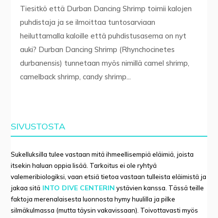
Tiesitkö että Durban Dancing Shrimp toimii kalojen
puhdistaja ja se ilmoittaa tuntosarviaan
heiluttamalla kaloille että puhdistusasema on nyt
auki? Durban Dancing Shrimp (Rhynchocinetes
durbanensis) tunnetaan myös nimillä camel shrimp,
camelback shrimp, candy shrimp...
SIVUSTOSTA
Sukelluksilla tulee vastaan mitä ihmeellisempiä eläimiä, joista
itsekin haluan oppia lisää. Tarkoitus ei ole ryhtyä
valemeribiologiksi, vaan etsiä tietoa vastaan tulleista eläimistä ja
INTO DIVE CENTERIN
jakaa sitä
ystävien kanssa. Tässä teille
faktoja merenalaisesta luonnosta hymy huulilla ja pilke
silmäkulmassa (mutta täysin vakavissaan). Toivottavasti myös