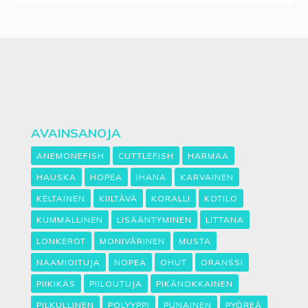
AVAINSANOJA
ANEMONEFISH
CUTTLEFISH
HARMAA
HAUSKA
HOPEA
IHANA
KARVAINEN
KELTAINEN
KIILTÄVÄ
KORALLI
KOTILO
KUMMALLINEN
LISÄÄNTYMINEN
LITTANA
LONKEROT
MONIVÄRINEN
MUSTA
NAAMIOITUJA
NOPEA
OHUT
ORANSSI
PIIKIKÄS
PIILOUTUJA
PIKÄNOKKAINEN
PILKULLINEN
POLYYPPI
PUNAINEN
PYÖREÄ