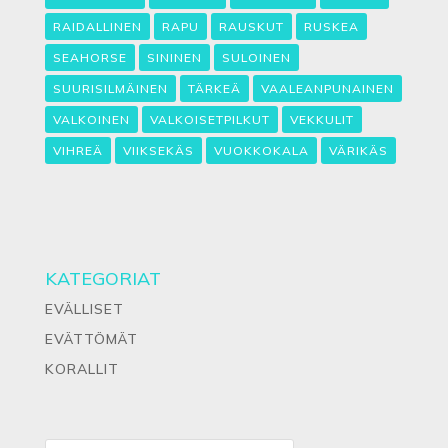
RAIDALLINEN
RAPU
RAUSKUT
RUSKEA
SEAHORSE
SININEN
SULOINEN
SUURISILMÄINEN
TÄRKEÄ
VAALEANPUNAINEN
VALKOINEN
VALKOISETPILKUT
VEKKULIT
VIHREÄ
VIIKSEKÄS
VUOKKOKALA
VÄRIKÄS
KATEGORIAT
EVÄLLISET
EVÄTTÖMÄT
KORALLIT