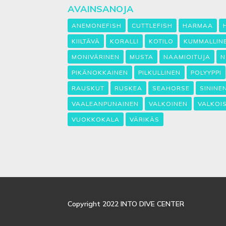
AVAINSANOJA
ANEMONEFISH
CUTTLEFISH
HARMAA
KIILTÄVÄ
KORALLI
KOTILO
KUMMALLIN
MONIVÄRINEN
MUSTA
NAAMIOITUJA
N
PIKÄNOKKAINEN
PILKULLINEN
POLYYPPI
RAUSKUT
RUSKEA
SEAHORSE
SININE
VAALEANPUNAINEN
VALKOINEN
VALKOI
VUOKKOKALA
VÄRIKÄS
Copyright 2022 INTO DIVE CENTER