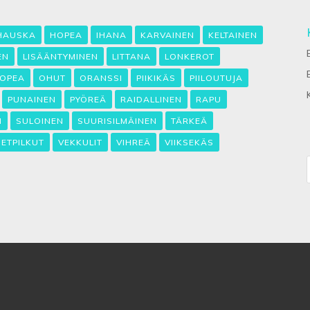
HAUSKA
HOPEA
IHANA
KARVAINEN
KELTAINEN
EN
LISÄÄNTYMINEN
LITTANA
LONKEROT
OPEA
OHUT
ORANSSI
PIIKIKÄS
PIILOUTUJA
PUNAINEN
PYÖREÄ
RAIDALLINEN
RAPU
N
SULOINEN
SUURISILMÄINEN
TÄRKEÄ
SETPILKUT
VEKKULIT
VIHREÄ
VIIKSEKÄS