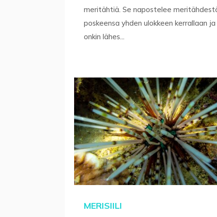
meritähtiä. Se napostelee meritähdest
poskeensa yhden ulokkeen kerrallaan j
onkin lähes...
MERISIILI