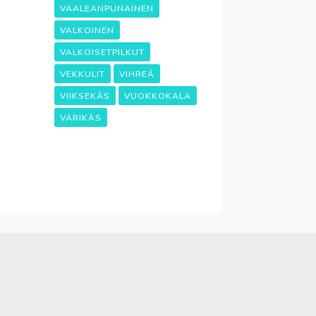
VAALEANPUNAINEN
VALKOINEN
VALKOISETPILKUT
VEKKULIT
VIHREÄ
VIIKSEKÄS
VUOKKOKALA
VÄRIKÄS