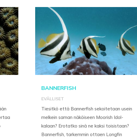
BANNERFISH
EVÄLLISET
tään
Tiesitkö että Bannerfish sekoitetaan usein
ertaa
melkein saman näköiseen Moorish Idol-
p
kalaan? Erotatko sinä ne kaksi toisistaan?
Bannerfish, tarkemmin ottaen Longfin