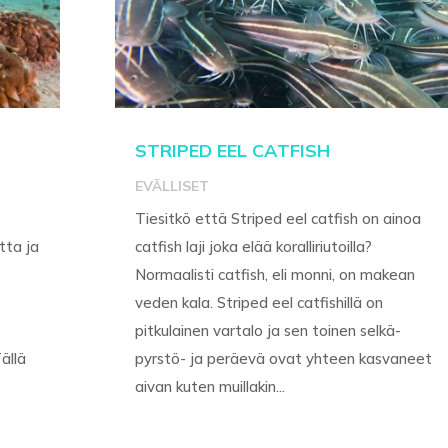
STRIPED EEL CATFISH
EVÄLLISET
Tiesitkö että Striped eel catfish on ainoa
tta ja
catfish laji joka elää koralliriutoilla?
Normaalisti catfish, eli monni, on makean
veden kala. Striped eel catfishillä on
pitkulainen vartalo ja sen toinen selkä-
Tällä
pyrstö- ja peräevä ovat yhteen kasvaneet
aivan kuten muillakin...