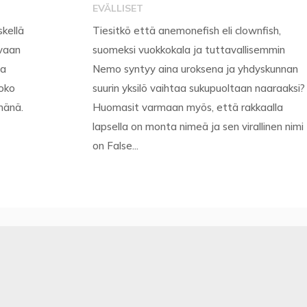
EVÄLLISET
skellä
Tiesitkö että anemonefish eli clownfish,
 vaan
suomeksi vuokkokala ja tuttavallisemmin
sa
Nemo syntyy aina uroksena ja yhdyskunnan
koko
suurin yksilö vaihtaa sukupuoltaan naaraaksi?
lmänä.
Huomasit varmaan myös, että rakkaalla
lapsella on monta nimeä ja sen virallinen nimi
on False...