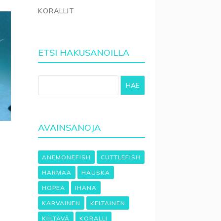
KORALLIT
ETSI HAKUSANOILLA
HAE
AVAINSANOJA
ANEMONEFISH
CUTTLEFISH
HARMAA
HAUSKA
HOPEA
IHANA
KARVAINEN
KELTAINEN
KIILTÄVÄ
KORALLI