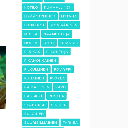
KOTILO
KUMMALLINEN
LISÄÄNTYMINEN
LITTANA
LONKEROT
MONIVÄRINEN
MUSTA
NAAMIOITUJA
NOPEA
OHUT
ORANSSI
PIIKIKÄS
PIILOUTUJA
PIKÄNOKKAINEN
PILKULLINEN
POLYYPPI
PUNAINEN
PYÖREÄ
RAIDALLINEN
RAPU
RAUSKUT
RUSKEA
SEAHORSE
SININEN
SULOINEN
SUURISILMÄINEN
TÄRKEÄ