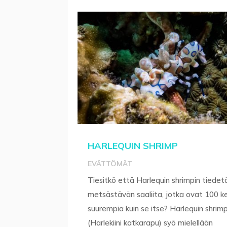
HARLEQUIN SHRIMP
EVÄTTÖMÄT
Tiesitkö että Harlequin shrimpin tiede
metsästävän saaliita, jotka ovat 100 k
suurempia kuin se itse? Harlequin shrim
(Harlekiini katkarapu) syö mielellään