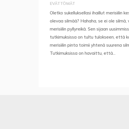
EVÄTTÖMÄT
Oletko sukelluksellasi ihaillut merisiilin ke
olevaa silmää? Hahaha, se ei ole silmä,
merisiilin pyllyreikä. Sen sijaan uusimmis
tutkimuksissa on tultu tulokseen, että 
merisiilin pinta toimii yhtenä suurena si
Tutkimuksissa on havaittu, että...