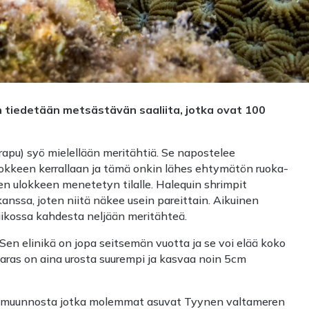
n tiedetään metsästävän saaliita, jotka ovat 100
rapu) syö mielellään meritähtiä. Se napostelee
kkeen kerrallaan ja tämä onkin lähes ehtymätön ruoka-
den ulokkeen menetetyn tilalle. Halequin shrimpit
nssa, joten niitä näkee usein pareittain. Aikuinen
iikossa kahdesta neljään meritähteä.
Sen elinikä on jopa seitsemän vuotta ja se voi elää koko
aras on aina urosta suurempi ja kasvaa noin 5cm
rimuunnosta jotka molemmat asuvat Tyynen valtameren