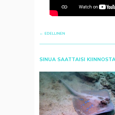
←
EDELLINEN
SINUA SAATTAISI KIINNOST