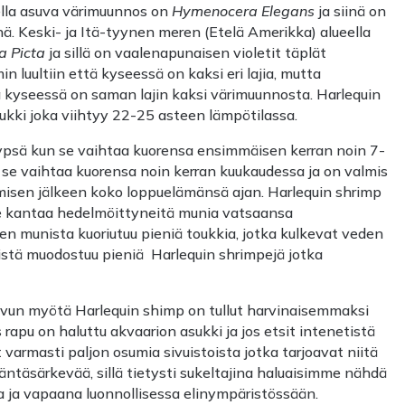
eella asuva värimuunnos on
Hymenocera Elegans
ja siinä on
ä. Keski- ja Itä-tyynen meren (Etelä Amerikka) alueella
a Picta
ja sillä on vaalenapunaisen violetit täplät
 luultiin että kyseessä on kaksi eri lajia, mutta
 kyseessä on saman lajin kaksi värimuunnosta. Harlequin
ukki joka viihtyy 22-25 asteen lämpötilassa.
ypsä kun se vaihtaa kuorensa ensimmäisen kerran noin 7-
se vaihtaa kuorensa noin kerran kuukaudessa ja on valmis
misen jälkeen koko loppuelämänsä ajan. Harlequin shrimp
e kantaa hedelmöittyneitä munia vatsaansa
en munista kuoriutuu pieniä toukkia, jotka kulkevat veden
istä muodostuu pieniä Harlequin shrimpejä jotka
vun myötä Harlequin shimp on tullut harvinaisemmaksi
rapu on haluttu akvaarion asukki ja jos etsit intenetistä
 varmasti paljon osumia sivuistoista jotka tarjoavat niitä
äntäsärkevää, sillä tietysti sukeltajina haluaisimme nähdä
 ja vapaana luonnollisessa elinympäristössään.