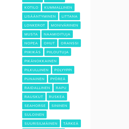
KOTILO
KUMMALLINEN
LISÄÄNTYMINEN
LITTANA
LONKEROT
MONIVÄRINEN
MUSTA
NAAMIOITUJA
NOPEA
OHUT
ORANSSI
PIIKIKÄS
PIILOUTUJA
PIKÄNOKKAINEN
PILKULLINEN
POLYYPPI
PUNAINEN
PYÖREÄ
RAIDALLINEN
RAPU
RAUSKUT
RUSKEA
SEAHORSE
SININEN
SULOINEN
SUURISILMÄINEN
TÄRKEÄ