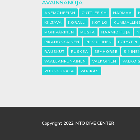
AVAINSANOJA
ANEMONEFISH
CUTTLEFISH
HARMAA
KIILTÄVÄ
KORALLI
KOTILO
KUMMALLIN
MONIVÄRINEN
MUSTA
NAAMIOITUJA
N
PIKÄNOKKAINEN
PILKULLINEN
POLYYPPI
RAUSKUT
RUSKEA
SEAHORSE
SININE
VAALEANPUNAINEN
VALKOINEN
VALKOI
VUOKKOKALA
VÄRIKÄS
Copyright 2022 INTO DIVE CENTER