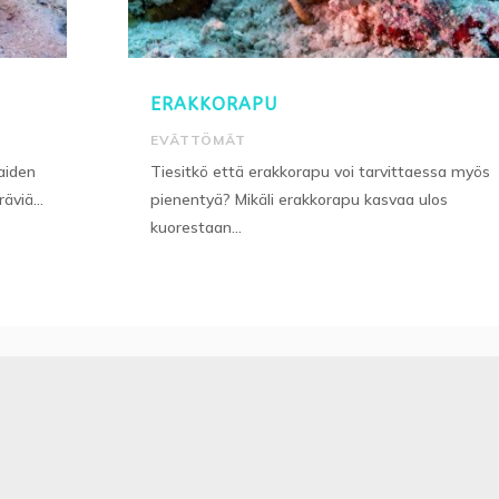
ERAKKORAPU
EVÄTTÖMÄT
aiden
Tiesitkö että erakkorapu voi tarvittaessa myös
äviä...
pienentyä? Mikäli erakkorapu kasvaa ulos
kuorestaan...