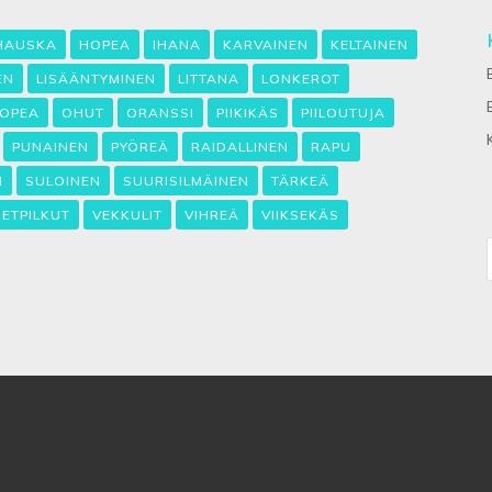
HAUSKA
HOPEA
IHANA
KARVAINEN
KELTAINEN
EN
LISÄÄNTYMINEN
LITTANA
LONKEROT
OPEA
OHUT
ORANSSI
PIIKIKÄS
PIILOUTUJA
PUNAINEN
PYÖREÄ
RAIDALLINEN
RAPU
N
SULOINEN
SUURISILMÄINEN
TÄRKEÄ
SETPILKUT
VEKKULIT
VIHREÄ
VIIKSEKÄS