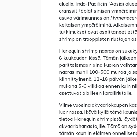
aluella. Indo-Pacificin (Aasia) alu
oranssit täplät sinisen ympäröimin
asuva värimuunnos on
Hymenocer
keltaisen ympäröiminä. Aikaisemmin
tutkimukset ovat osoittaneet että
shrimp on trooppisten riuttojen as
Harlequin shrimp naaras on sukuk
8 kuukauden iässä. Tämän jälkeen 
parittelemaan aina kuoren vaihta
naaras munii 100-500 munaa ja s
kiinnittyinenä. 12-18 päivän jälke
mukana 5-6 viikkoa ennen kuin ni
asettuvat aloilleen koralliriutalle.
Viime vuosina akvaariokaupan kas
luonnossa. Ikävä kyllä tämä kaunis 
tietoa Harlequin shrimpistä, löydät
akvaarioharrastajille. Tämä on syd
tämän kauniin eläimen onnellisena