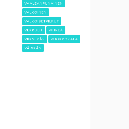
VAALEANPUNAINEN
VALKOINEN
VALKOISETPILKUT
VEKKULIT
VIHREÄ
VIIKSEKÄS
VUOKKOKALA
VÄRIKÄS