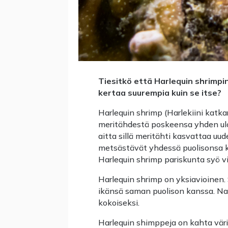
Tiesitkö että
Harlequin shrimpi
kertaa suurempia kuin se itse?
Harlequin shrimp (Harlekiini katka
meritähdestä poskeensa yhden ulo
aitta sillä meritähti kasvattaa uu
metsästävät yhdessä puolisonsa ka
Harlequin shrimp pariskunta syö v
Harlequin shrimp on yksiavioinen. 
ikänsä saman puolison kanssa. Na
kokoiseksi.
Harlequin shimppeja on kahta vä