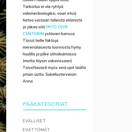
Tarkoitus ei ole ryhtyä
valemeribiologiksi, vaan etsiä
tietoa vastaan tulleista eläimistä
INTO DIVE
ja jakaa sitä
CENTERIN
ystävien kanssa.
Tässä teille faktoja
merenalaisesta luonnosta hymy
huulilla ja pilke silmäkulmassa
(mutta täysin vakavissaan).
Toivottavasti myös sinä opit täältä
jotain uutta. Sukellusterveisin:
Anna
PÄÄKATEGORIAT
EVÄLLISET
EVÄTTÖMÄT