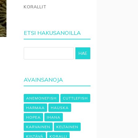
KORALLIT
ETSI HAKUSANOILLA
HAE
AVAINSANOJA
ANEMONEFISH
CUTTLEFISH
HARMAA
HAUSKA
HOPEA
IHANA
KARVAINEN
KELTAINEN
KIILTÄVÄ
KORALLI