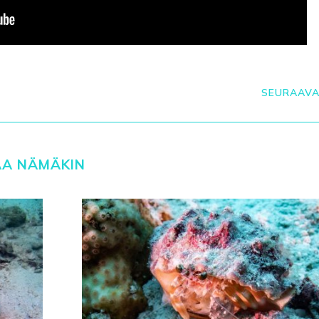
SEURAAV
AA NÄMÄKIN