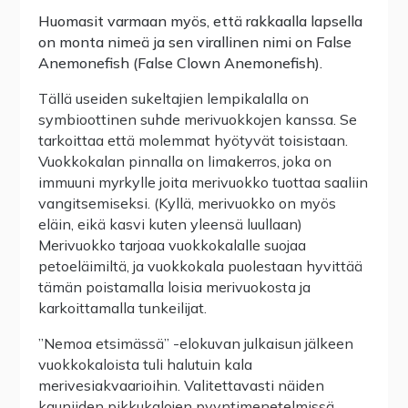
Huomasit varmaan myös, että rakkaalla lapsella
on monta nimeä ja sen virallinen nimi on False
Anemonefish (False Clown Anemonefish).
Tällä useiden sukeltajien lempikalalla on
symbioottinen suhde merivuokkojen kanssa. Se
tarkoittaa että molemmat hyötyvät toisistaan.
Vuokkokalan pinnalla on limakerros, joka on
immuuni myrkylle joita merivuokko tuottaa saaliin
vangitsemiseksi. (Kyllä, merivuokko on myös
eläin, eikä kasvi kuten yleensä luullaan)
Merivuokko tarjoaa vuokkokalalle suojaa
petoeläimiltä, ja vuokkokala puolestaan hyvittää
tämän poistamalla loisia merivuokosta ja
karkoittamalla tunkeilijat.
”Nemoa etsimässä” -elokuvan julkaisun jälkeen
vuokkokaloista tuli halutuin kala
merivesiakvaarioihin. Valitettavasti näiden
kauniiden pikkukalojen pyyntimenetelmissä