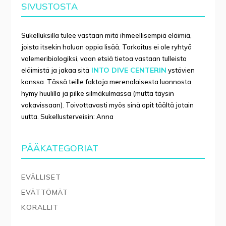
SIVUSTOSTA
Sukelluksilla tulee vastaan mitä ihmeellisempiä eläimiä,
joista itsekin haluan oppia lisää. Tarkoitus ei ole ryhtyä
valemeribiologiksi, vaan etsiä tietoa vastaan tulleista
INTO DIVE CENTERIN
eläimistä ja jakaa sitä
ystävien
kanssa. Tässä teille faktoja merenalaisesta luonnosta
hymy huulilla ja pilke silmäkulmassa (mutta täysin
vakavissaan). Toivottavasti myös sinä opit täältä jotain
uutta. Sukellusterveisin: Anna
PÄÄKATEGORIAT
EVÄLLISET
EVÄTTÖMÄT
KORALLIT