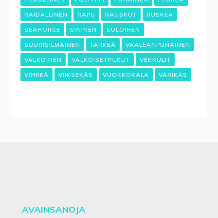
RAIDALLINEN
RAPU
RAUSKUT
RUSKEA
SEAHORSE
SININEN
SULOINEN
SUURISILMÄINEN
TÄRKEÄ
VAALEANPUNAINEN
VALKOINEN
VALKOISETPILKUT
VEKKULIT
VIHREÄ
VIIKSEKÄS
VUOKKOKALA
VÄRIKÄS
AVAINSANOJA