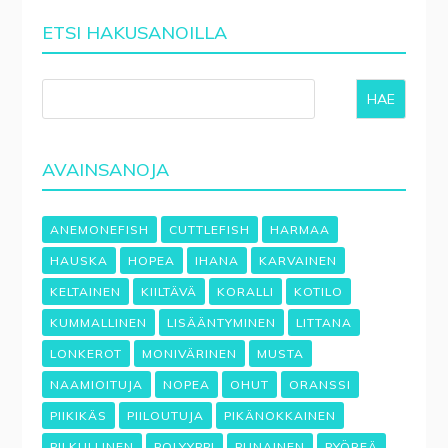
ETSI HAKUSANOILLA
HAE
AVAINSANOJA
ANEMONEFISH
CUTTLEFISH
HARMAA
HAUSKA
HOPEA
IHANA
KARVAINEN
KELTAINEN
KIILTÄVÄ
KORALLI
KOTILO
KUMMALLINEN
LISÄÄNTYMINEN
LITTANA
LONKEROT
MONIVÄRINEN
MUSTA
NAAMIOITUJA
NOPEA
OHUT
ORANSSI
PIIKIKÄS
PIILOUTUJA
PIKÄNOKKAINEN
PILKULLINEN
POLYYPPI
PUNAINEN
PYÖREÄ