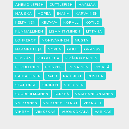
ANEMONEFISH
CUTTLEFISH
HARMAA
HAUSKA
HOPEA
IHANA
KARVAINEN
KELTAINEN
KIILTÄVÄ
KORALLI
KOTILO
KUMMALLINEN
LISÄÄNTYMINEN
LITTANA
LONKEROT
MONIVÄRINEN
MUSTA
NAAMIOITUJA
NOPEA
OHUT
ORANSSI
PIIKIKÄS
PIILOUTUJA
PIKÄNOKKAINEN
PILKULLINEN
POLYYPPI
PUNAINEN
PYÖREÄ
RAIDALLINEN
RAPU
RAUSKUT
RUSKEA
SEAHORSE
SININEN
SULOINEN
SUURISILMÄINEN
TÄRKEÄ
VAALEANPUNAINEN
VALKOINEN
VALKOISETPILKUT
VEKKULIT
VIHREÄ
VIIKSEKÄS
VUOKKOKALA
VÄRIKÄS