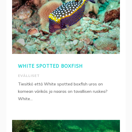
WHITE SPOTTED BOXFISH
EVÄLLISET
Tiesitkö että White spotted boxfish uros on
komean värikäs ja naaras on tavallisen ruskea?
White...