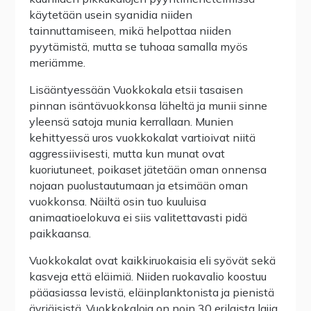
käytetään usein syanidia niiden
tainnuttamiseen, mikä helpottaa niiden
pyytämistä, mutta se tuhoaa samalla myös
meriämme.
Lisääntyessään Vuokkokala etsii tasaisen
pinnan isäntävuokkonsa läheltä ja munii sinne
yleensä satoja munia kerrallaan. Munien
kehittyessä uros vuokkokalat vartioivat niitä
aggressiivisesti, mutta kun munat ovat
kuoriutuneet, poikaset jätetään oman onnensa
nojaan puolustautumaan ja etsimään oman
vuokkonsa. Näiltä osin tuo kuuluisa
animaatioelokuva ei siis valitettavasti pidä
paikkaansa.
Vuokkokalat ovat kaikkiruokaisia eli syövät sekä
kasveja että eläimiä. Niiden ruokavalio koostuu
pääasiassa levistä, eläinplanktonista ja pienistä
äyriäisistä. Vuokkokaloja on noin 30 erilaista lajia