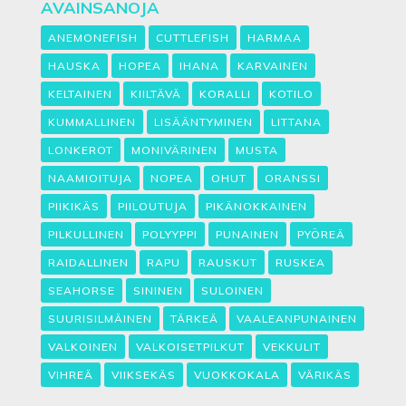
AVAINSANOJA
ANEMONEFISH
CUTTLEFISH
HARMAA
HAUSKA
HOPEA
IHANA
KARVAINEN
KELTAINEN
KIILTÄVÄ
KORALLI
KOTILO
KUMMALLINEN
LISÄÄNTYMINEN
LITTANA
LONKEROT
MONIVÄRINEN
MUSTA
NAAMIOITUJA
NOPEA
OHUT
ORANSSI
PIIKIKÄS
PIILOUTUJA
PIKÄNOKKAINEN
PILKULLINEN
POLYYPPI
PUNAINEN
PYÖREÄ
RAIDALLINEN
RAPU
RAUSKUT
RUSKEA
SEAHORSE
SININEN
SULOINEN
SUURISILMÄINEN
TÄRKEÄ
VAALEANPUNAINEN
VALKOINEN
VALKOISETPILKUT
VEKKULIT
VIHREÄ
VIIKSEKÄS
VUOKKOKALA
VÄRIKÄS