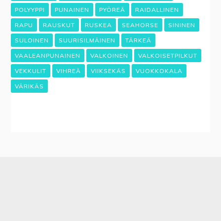
POLYYPPI
PUNAINEN
PYÖREÄ
RAIDALLINEN
RAPU
RAUSKUT
RUSKEA
SEAHORSE
SININEN
SULOINEN
SUURISILMÄINEN
TÄRKEÄ
VAALEANPUNAINEN
VALKOINEN
VALKOISETPILKUT
VEKKULIT
VIHREÄ
VIIKSEKÄS
VUOKKOKALA
VÄRIKÄS