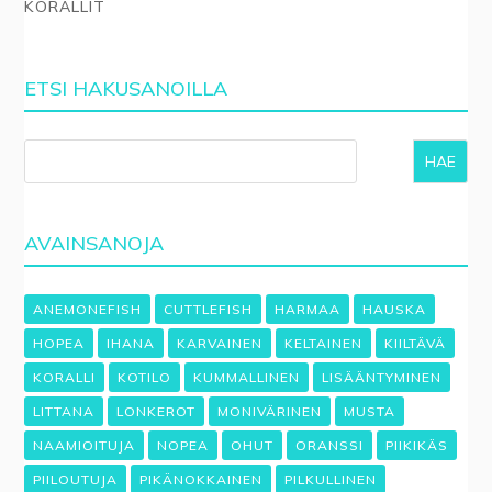
KORALLIT
ETSI HAKUSANOILLA
HAE
AVAINSANOJA
ANEMONEFISH
CUTTLEFISH
HARMAA
HAUSKA
HOPEA
IHANA
KARVAINEN
KELTAINEN
KIILTÄVÄ
KORALLI
KOTILO
KUMMALLINEN
LISÄÄNTYMINEN
LITTANA
LONKEROT
MONIVÄRINEN
MUSTA
NAAMIOITUJA
NOPEA
OHUT
ORANSSI
PIIKIKÄS
PIILOUTUJA
PIKÄNOKKAINEN
PILKULLINEN