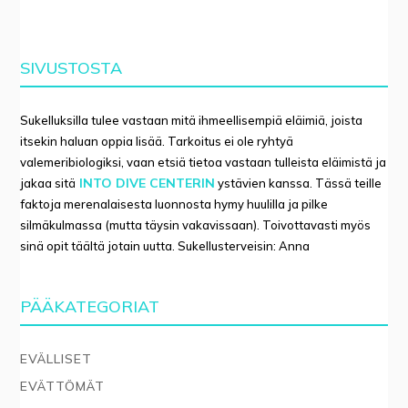
SIVUSTOSTA
Sukelluksilla tulee vastaan mitä ihmeellisempiä eläimiä, joista
itsekin haluan oppia lisää. Tarkoitus ei ole ryhtyä
valemeribiologiksi, vaan etsiä tietoa vastaan tulleista eläimistä ja
INTO DIVE CENTERIN
jakaa sitä
ystävien kanssa. Tässä teille
faktoja merenalaisesta luonnosta hymy huulilla ja pilke
silmäkulmassa (mutta täysin vakavissaan). Toivottavasti myös
sinä opit täältä jotain uutta. Sukellusterveisin: Anna
PÄÄKATEGORIAT
EVÄLLISET
EVÄTTÖMÄT