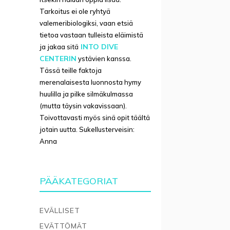
Tarkoitus ei ole ryhtyä
valemeribiologiksi, vaan etsiä
tietoa vastaan tulleista eläimistä
INTO DIVE
ja jakaa sitä
CENTERIN
ystävien kanssa.
Tässä teille faktoja
merenalaisesta luonnosta hymy
huulilla ja pilke silmäkulmassa
(mutta täysin vakavissaan).
Toivottavasti myös sinä opit täältä
jotain uutta. Sukellusterveisin:
Anna
PÄÄKATEGORIAT
EVÄLLISET
EVÄTTÖMÄT