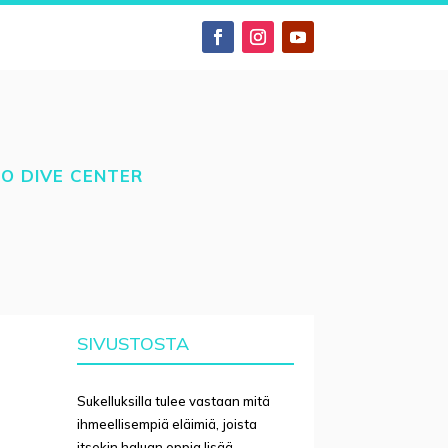
TO DIVE CENTER
SIVUSTOSTA
Sukelluksilla tulee vastaan mitä
ihmeellisempiä eläimiä, joista
itsekin haluan oppia lisää.