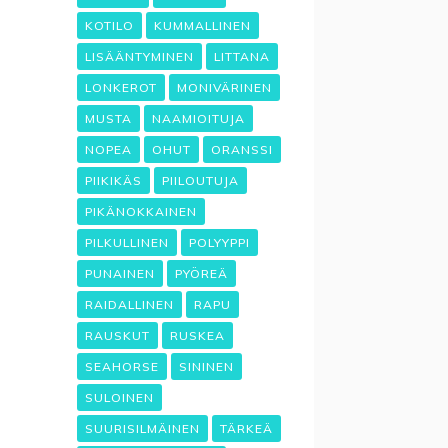
KOTILO
KUMMALLINEN
LISÄÄNTYMINEN
LITTANA
LONKEROT
MONIVÄRINEN
MUSTA
NAAMIOITUJA
NOPEA
OHUT
ORANSSI
PIIKIKÄS
PIILOUTUJA
PIKÄNOKKAINEN
PILKULLINEN
POLYYPPI
PUNAINEN
PYÖREÄ
RAIDALLINEN
RAPU
RAUSKUT
RUSKEA
SEAHORSE
SININEN
SULOINEN
SUURISILMÄINEN
TÄRKEÄ