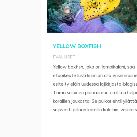
YELLOW BOXFISH
EVÄLLISET
Yellow boxfish, joka on lempikalani, saa
etuoikeutetusti kunnian olla ensimmäin
esitelty eläin uudessa lajikirjasto-blogis
Tämä suloinen pieni uimari erottuu help
korallien joukosta. Se puikkelehtii yllätt
sujuvasti piiloon korallin koloihin, vaikka s