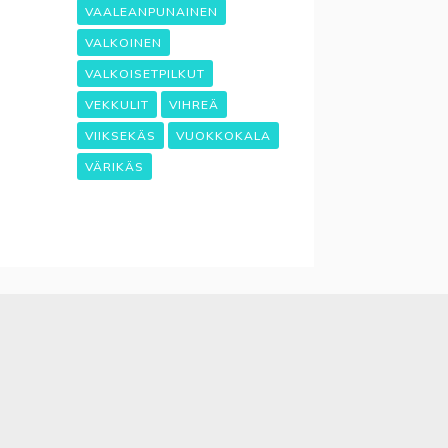
VAALEANPUNAINEN
VALKOINEN
VALKOISETPILKUT
VEKKULIT
VIHREÄ
VIIKSEKÄS
VUOKKOKALA
VÄRIKÄS