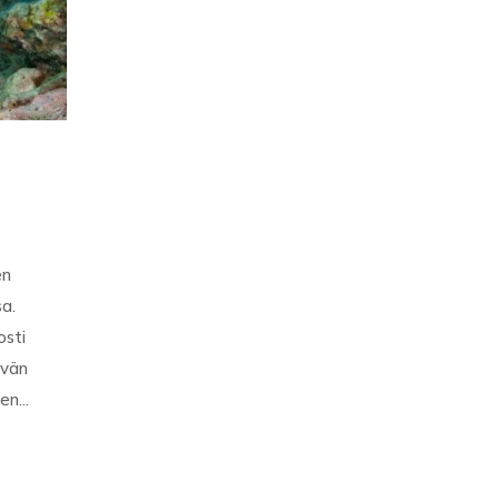
en
sa.
osti
ävän
en...