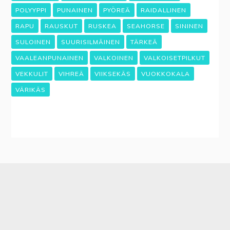
POLYYPPI
PUNAINEN
PYÖREÄ
RAIDALLINEN
RAPU
RAUSKUT
RUSKEA
SEAHORSE
SININEN
SULOINEN
SUURISILMÄINEN
TÄRKEÄ
VAALEANPUNAINEN
VALKOINEN
VALKOISETPILKUT
VEKKULIT
VIHREÄ
VIIKSEKÄS
VUOKKOKALA
VÄRIKÄS