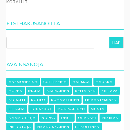
KORALLIT
ETSI HAKUSANOILLA
HAE
AVAINSANOJA
ANEMONEFISH
CUTTLEFISH
HARMAA
HAUSKA
HOPEA
IHANA
KARVAINEN
KELTAINEN
KIILTÄVÄ
KORALLI
KOTILO
KUMMALLINEN
LISÄÄNTYMINEN
LITTANA
LONKEROT
MONIVÄRINEN
MUSTA
NAAMIOITUJA
NOPEA
OHUT
ORANSSI
PIIKIKÄS
PIILOUTUJA
PIKÄNOKKAINEN
PILKULLINEN