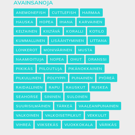
AVAINSANOJA
ANEMONEFISH
CUTTLEFISH
HARMAA
HAUSKA
HOPEA
IHANA
KARVAINEN
KELTAINEN
KIILTÄVÄ
KORALLI
KOTILO
KUMMALLINEN
LISÄÄNTYMINEN
LITTANA
LONKEROT
MONIVÄRINEN
MUSTA
NAAMIOITUJA
NOPEA
OHUT
ORANSSI
PIIKIKÄS
PIILOUTUJA
PIKÄNOKKAINEN
PILKULLINEN
POLYYPPI
PUNAINEN
PYÖREÄ
RAIDALLINEN
RAPU
RAUSKUT
RUSKEA
SEAHORSE
SININEN
SULOINEN
SUURISILMÄINEN
TÄRKEÄ
VAALEANPUNAINEN
VALKOINEN
VALKOISETPILKUT
VEKKULIT
VIHREÄ
VIIKSEKÄS
VUOKKOKALA
VÄRIKÄS