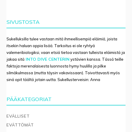
SIVUSTOSTA
Sukelluksilla tulee vastaan mitä ihmeellisempiä eläimiä, joista
itsekin haluan oppia lisää. Tarkoitus ei ole ryhtyä
valemeribiologiksi, vaan etsiä tietoa vastaan tulleista eläimistä ja
INTO DIVE CENTERIN
jakaa sitä
ystävien kanssa. Tässä teille
faktoja merenalaisesta luonnosta hymy huulilla ja pilke
silmäkulmassa (mutta täysin vakavissaan). Toivottavasti myös
sinä opit täältä jotain uutta. Sukellusterveisin: Anna
PÄÄKATEGORIAT
EVÄLLISET
EVÄTTÖMÄT