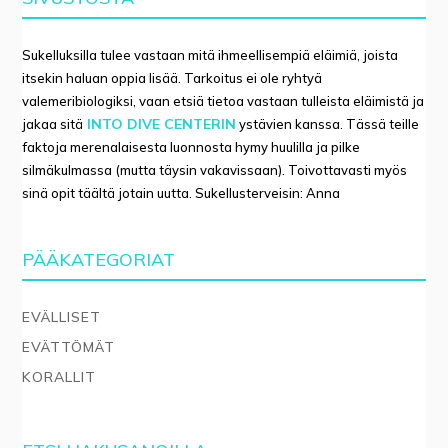
Sukelluksilla tulee vastaan mitä ihmeellisempiä eläimiä, joista
itsekin haluan oppia lisää. Tarkoitus ei ole ryhtyä
valemeribiologiksi, vaan etsiä tietoa vastaan tulleista eläimistä ja
INTO DIVE CENTERIN
jakaa sitä
ystävien kanssa. Tässä teille
faktoja merenalaisesta luonnosta hymy huulilla ja pilke
silmäkulmassa (mutta täysin vakavissaan). Toivottavasti myös
sinä opit täältä jotain uutta. Sukellusterveisin: Anna
PÄÄKATEGORIAT
EVÄLLISET
EVÄTTÖMÄT
KORALLIT