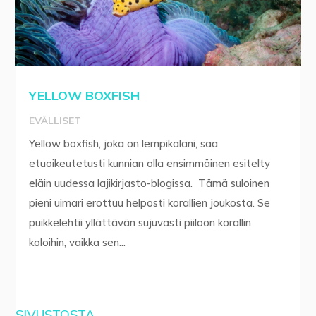
YELLOW BOXFISH
EVÄLLISET
Yellow boxfish, joka on lempikalani, saa
etuoikeutetusti kunnian olla ensimmäinen esitelty
eläin uudessa lajikirjasto-blogissa. Tämä suloinen
pieni uimari erottuu helposti korallien joukosta. Se
puikkelehtii yllättävän sujuvasti piiloon korallin
koloihin, vaikka sen...
SIVUSTOSTA