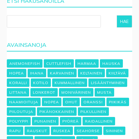
ETSI HAKUSANOILLA
HAE
AVAINSANOJA
ANEMONEFISH
CUTTLEFISH
HARMAA
HAUSKA
HOPEA
IHANA
KARVAINEN
KELTAINEN
KIILTÄVÄ
KORALLI
KOTILO
KUMMALLINEN
LISÄÄNTYMINEN
LITTANA
LONKEROT
MONIVÄRINEN
MUSTA
NAAMIOITUJA
NOPEA
OHUT
ORANSSI
PIIKIKÄS
PIILOUTUJA
PIKÄNOKKAINEN
PILKULLINEN
POLYYPPI
PUNAINEN
PYÖREÄ
RAIDALLINEN
RAPU
RAUSKUT
RUSKEA
SEAHORSE
SININEN