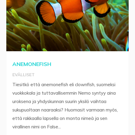
ANEMONEFISH
EVÄLLISET
Tiesitkö että anemonefish eli clownfish, suomeksi
vuokkokala ja tuttavallisemmin Nemo syntyy aina
uroksena ja yhdyskunnan suurin yksilö vaihtaa
sukupuoltaan naaraaksi? Huomasit varmaan myös,
että rakkaalla lapsella on monta nimeä ja sen
virallinen nimi on False...