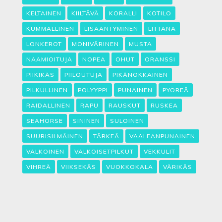
KELTAINEN
KIILTÄVÄ
KORALLI
KOTILO
KUMMALLINEN
LISÄÄNTYMINEN
LITTANA
LONKEROT
MONIVÄRINEN
MUSTA
NAAMIOITUJA
NOPEA
OHUT
ORANSSI
PIIKIKÄS
PIILOUTUJA
PIKÄNOKKAINEN
PILKULLINEN
POLYYPPI
PUNAINEN
PYÖREÄ
RAIDALLINEN
RAPU
RAUSKUT
RUSKEA
SEAHORSE
SININEN
SULOINEN
SUURISILMÄINEN
TÄRKEÄ
VAALEANPUNAINEN
VALKOINEN
VALKOISETPILKUT
VEKKULIT
VIHREÄ
VIIKSEKÄS
VUOKKOKALA
VÄRIKÄS