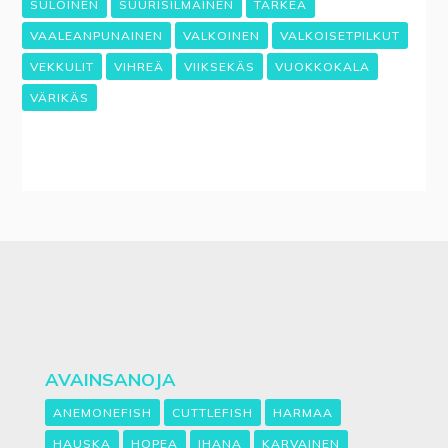
SULOINEN
SUURISILMÄINEN
TÄRKEÄ
VAALEANPUNAINEN
VALKOINEN
VALKOISETPILKUT
VEKKULIT
VIHREÄ
VIIKSEKÄS
VUOKKOKALA
VÄRIKÄS
AVAINSANOJA
ANEMONEFISH
CUTTLEFISH
HARMAA
HAUSKA
HOPEA
IHANA
KARVAINEN